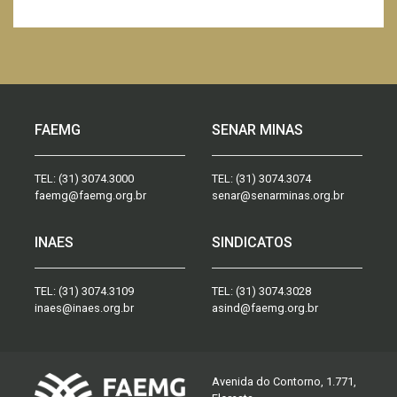
FAEMG
SENAR MINAS
TEL:
(31) 3074.3000
TEL:
(31) 3074.3074
faemg@faemg.org.br
senar@senarminas.org.br
INAES
SINDICATOS
TEL:
(31) 3074.3109
TEL:
(31) 3074.3028
inaes@inaes.org.br
asind@faemg.org.br
Avenida do Contorno, 1.771,