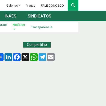
Galerias
Vagas
FALE CONOSCO
INAES
SINDICATOS
urais
Notícias
Transparência
Compartilhe
Compartilhar
LinkedIn
Facebook
X
WhatsApp
Telegram
Email