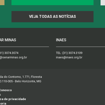
VEJA TODAS AS NOTÍCIAS
AR MINAS
INAES
31) 3074.3074
TEL:
(31) 3074.3109
@senarminas.org.br
inaes@inaes.org.br
da do Contorno, 1.771, Floresta
0.110-005 - Belo Horizonte, MG
 Conosco
s
ica de privacidade
oria