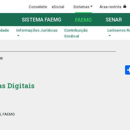
Conseleite
eSocial
Sistemas
Área restrita
SISTEMA FAEMG
SENAR
FAEMG
idade
Informações Jurídicas
Contribuição
Leiloeiros R
Sindical
IS
s Digitais
S, FAEMG