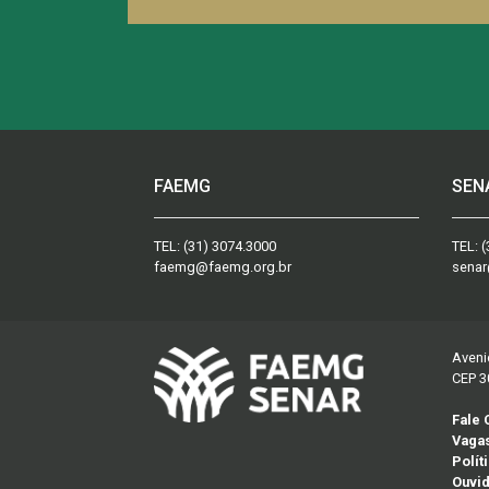
FAEMG
SEN
TEL:
(31) 3074.3000
TEL:
(
faemg@faemg.org.br
senar
Aveni
CEP 3
Fale
Vaga
Polít
Ouvid