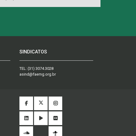
SINDICATOS
TEL:
(31) 3074.3028
asind@faemg.org.br