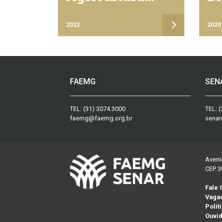
Familiar – CAF
(D
Ap
2022
2020
Pr
FAEMG
SEN
TEL:
(31) 3074.3000
TEL:
(
faemg@faemg.org.br
senar
Aveni
CEP 3
Fale
Vaga
Polít
Ouvid