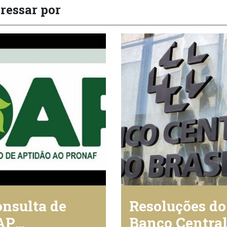
ressar por
nsulta de
Resoluções do
AP
Banco Centra