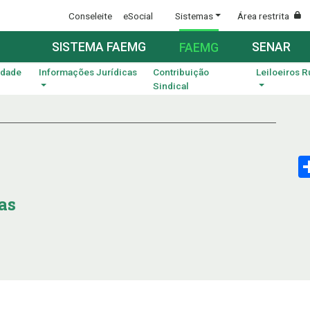
Conseleite
eSocial
Sistemas
Área restrita
SISTEMA FAEMG
SENAR
FAEMG
idade
Informações Jurídicas
Contribuição
Leiloeiros R
Sindical
as