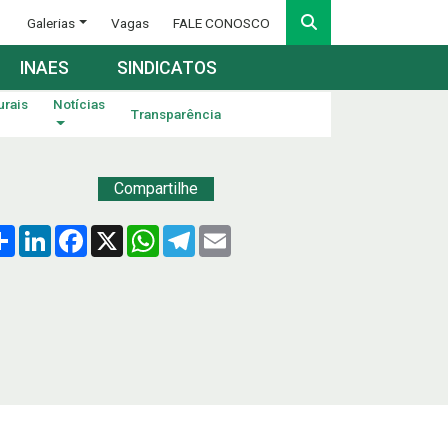
Galerias
Vagas
FALE CONOSCO
INAES
SINDICATOS
urais
Notícias
Transparência
Compartilhe
Compartilhar
LinkedIn
Facebook
X
WhatsApp
Telegram
Email