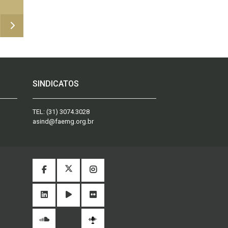
SINDICATOS
TEL:
(31) 3074.3028
asind@faemg.org.br