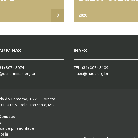
eclaração de
tidão ao
2020
onaf)
AR MINAS
INAES
31) 3074.3074
TEL:
(31) 3074.3109
@senarminas.org.br
inaes@inaes.org.br
da do Contorno, 1.771, Floresta
0.110-005 - Belo Horizonte, MG
 Conosco
s
ica de privacidade
oria