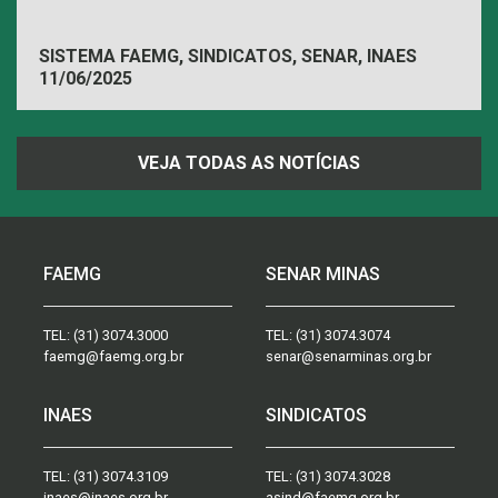
SISTEMA FAEMG, SINDICATOS, SENAR, INAES
11/06/2025
VEJA TODAS AS NOTÍCIAS
FAEMG
SENAR MINAS
TEL:
(31) 3074.3000
TEL:
(31) 3074.3074
faemg@faemg.org.br
senar@senarminas.org.br
INAES
SINDICATOS
TEL:
(31) 3074.3109
TEL:
(31) 3074.3028
inaes@inaes.org.br
asind@faemg.org.br