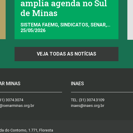
amplia agenda no Sul
de Minas
SISTEMA FAEMG, SINDICATOS, SENAR,
INAES, FAEMG
25/05/2026
VEJA TODAS AS NOTÍCIAS
AR MINAS
INAES
31) 3074.3074
TEL:
(31) 3074.3109
@senarminas.org.br
inaes@inaes.org.br
da do Contorno, 1.771, Floresta