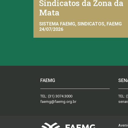
Sindicatos da Zona da
Mata
SISTEMA FAEMG, SINDICATOS, FAEMG
24/07/2026
FAEMG
SEN
TEL:
(31) 3074.3000
TEL:
(
faemg@faemg.org.br
senar
Aveni