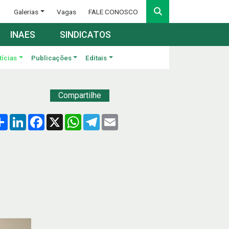
Galerias
Vagas
FALE CONOSCO
INAES
SINDICATOS
tícias
Publicações
Editais
Compartilhe
Compartilhar
LinkedIn
Facebook
X
WhatsApp
Telegram
Email