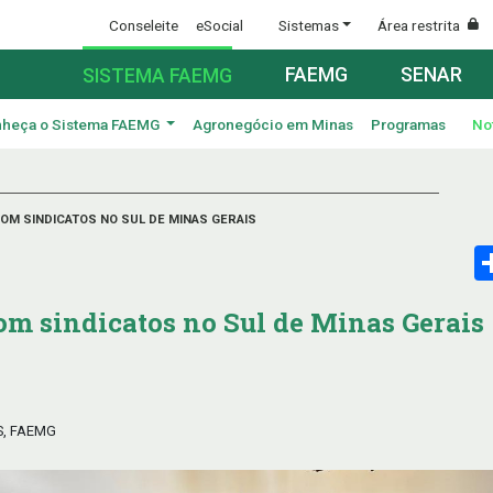
Conseleite
eSocial
Sistemas
Área restrita
FAEMG
SENAR
SISTEMA FAEMG
heça o Sistema FAEMG
Agronegócio em Minas
Programas
No
OM SINDICATOS NO SUL DE MINAS GERAIS
m sindicatos no Sul de Minas Gerais
S, FAEMG