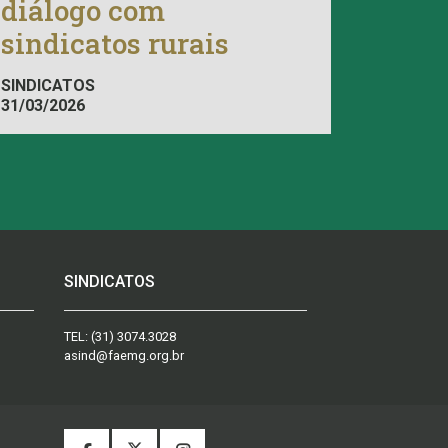
diálogo com
sindicatos rurais
SINDICATOS
31/03/2026
SINDICATOS
TEL:
(31) 3074.3028
asind@faemg.org.br