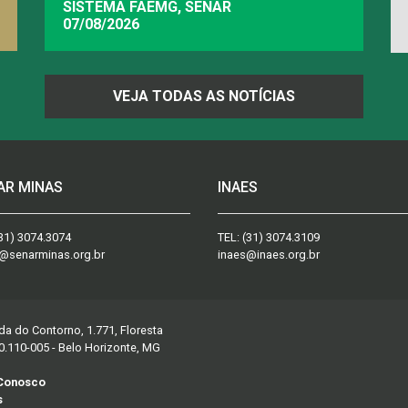
SISTEMA FAEMG, SENAR
07/08/2026
VEJA TODAS AS NOTÍCIAS
AR MINAS
INAES
31) 3074.3074
TEL:
(31) 3074.3109
@senarminas.org.br
inaes@inaes.org.br
da do Contorno, 1.771, Floresta
0.110-005 - Belo Horizonte, MG
 Conosco
s