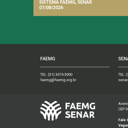
SISTEMA FAEMG, SENAR
07/08/2026
FAEMG
SEN
TEL:
(31) 3074.3000
TEL:
(
faemg@faemg.org.br
senar
Aveni
CEP 3
Fale
Vaga