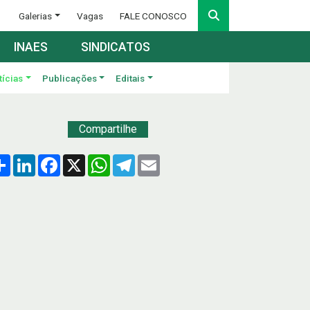
Galerias
Vagas
FALE CONOSCO
INAES
SINDICATOS
tícias
Publicações
Editais
Compartilhe
Compartilhar
LinkedIn
Facebook
X
WhatsApp
Telegram
Email