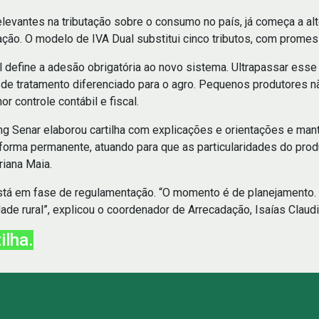
evantes na tributação sobre o consumo no país, já começa a alter
ação. O modelo de IVA Dual substitui cinco tributos, com promes
l define a adesão obrigatória ao novo sistema. Ultrapassar esse
 de tratamento diferenciado para o agro. Pequenos produtores 
r controle contábil e fiscal.
mg Senar elaborou cartilha com explicações e orientações e man
ma permanente, atuando para que as particularidades do produt
riana Maia.
 está em fase de regulamentação. “O momento é de planejamento
ade rural”, explicou o coordenador de Arrecadação, Isaías Claudi
ilha.