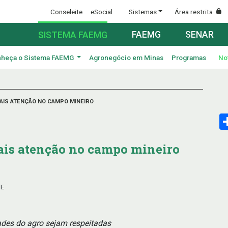
Conseleite
eSocial
Sistemas
Área restrita
FAEMG
SENAR
SISTEMA FAEMG
heça o Sistema FAEMG
Agronegócio em Minas
Programas
No
MAIS ATENÇÃO NO CAMPO MINEIRO
ais atenção no campo mineiro
TE
ades do agro sejam respeitadas