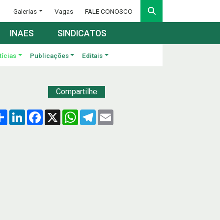
Galerias
Vagas
FALE CONOSCO
INAES
SINDICATOS
tícias
Publicações
Editais
Compartilhe
Compartilhar
LinkedIn
Facebook
X
WhatsApp
Telegram
Email