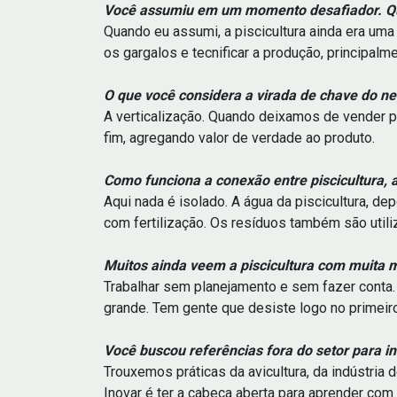
Você assumiu em um momento desafiador. Qu
Quando eu assumi, a piscicultura ainda era uma 
os gargalos e tecnificar a produção, principalme
O que você considera a virada de chave do n
A verticalização. Quando deixamos de vender p
fim, agregando valor de verdade ao produto.
Como funciona a conexão entre piscicultura, a
Aqui nada é isolado. A água da piscicultura, de
com fertilização. Os resíduos também são util
Muitos ainda veem a piscicultura com muita 
Trabalhar sem planejamento e sem fazer conta. A
grande. Tem gente que desiste logo no primeiro
Você buscou referências fora do setor para i
Trouxemos práticas da avicultura, da indústri
Inovar é ter a cabeça aberta para aprender com