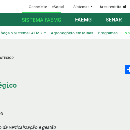
Conseleite
eSocial
Sistemas
Área restrita
FAEMG
SENAR
SISTEMA FAEMG
heça o Sistema FAEMG
Agronegócio em Minas
Programas
No
RATÉGICO
égico
MG
 da verticalização e gestão