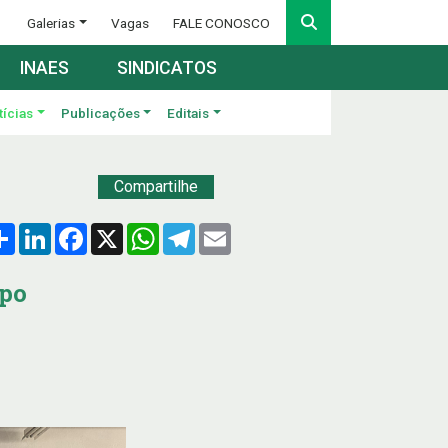
Galerias
Vagas
FALE CONOSCO
INAES
SINDICATOS
tícias
Publicações
Editais
Compartilhe
Compartilhar
LinkedIn
Facebook
X
WhatsApp
Telegram
Email
mpo