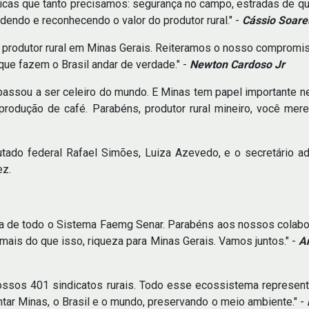
icas que tanto precisamos: segurança no campo, estradas de q
ndendo e reconhecendo o valor do produtor rural." -
Cássio Soare
do produtor rural em Minas Gerais. Reiteramos o nosso comprom
 que fazem o Brasil andar de verdade." -
Newton Cardoso Jr
passou a ser celeiro do mundo. E Minas tem papel importante ne
 produção de café. Parabéns, produtor rural mineiro, você me
ado federal Rafael Simões, Luiza Azevedo, e o secretário adj
ez.
cia de todo o Sistema Faemg Senar. Parabéns aos nossos colabora
mais do que isso, riqueza para Minas Gerais. Vamos juntos." -
A
sos 401 sindicatos rurais. Todo esse ecossistema representa 
ar Minas, o Brasil e o mundo, preservando o meio ambiente." -