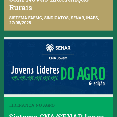
Rurais
SISTEMA FAEMG, SINDICATOS, SENAR, INAES,
FAEMG
27/08/2025
LIDERANÇA NO AGRO
Sistema CNA/SENAR lança