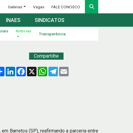
Galerias
Vagas
FALE CONOSCO
INAES
SINDICATOS
urais
Notícias
Transparência
Compartilhe
Compartilhar
LinkedIn
Facebook
X
WhatsApp
Telegram
Email
em Barretos (SP), reafirmando a parceria entre