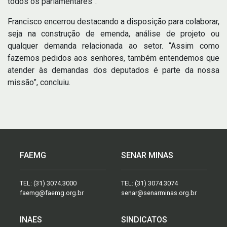
todos os parlamentares”.
Francisco encerrou destacando a disposição para colaborar,
seja na construção de emenda, análise de projeto ou
qualquer demanda relacionada ao setor. “Assim como
fazemos pedidos aos senhores, também entendemos que
atender às demandas dos deputados é parte da nossa
missão”, concluiu.
FAEMG
SENAR MINAS
TEL:
(31) 3074.3000
TEL:
(31) 3074.3074
faemg@faemg.org.br
senar@senarminas.org.br
INAES
SINDICATOS