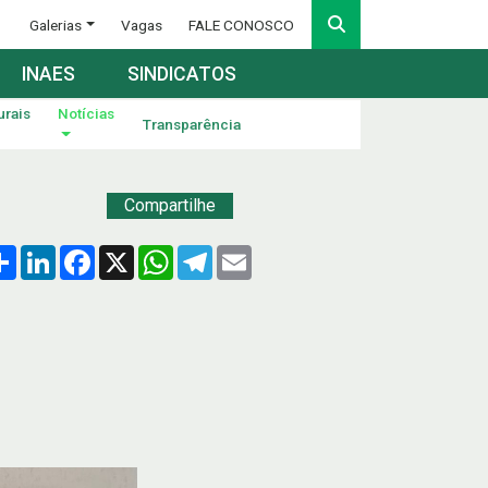
Galerias
Vagas
FALE CONOSCO
INAES
SINDICATOS
urais
Notícias
Transparência
Compartilhe
Compartilhar
LinkedIn
Facebook
X
WhatsApp
Telegram
Email