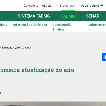
Conseleite
eSocial
Sistemas
Área restrita
SISTEMA FAEMG
SENAR
FAEMG
idade
Informações Jurídicas
Contribuição
Leiloeiros R
Sindical
A ATUALIZAÇÃO DO ANO
rimeira atualização do ano
S