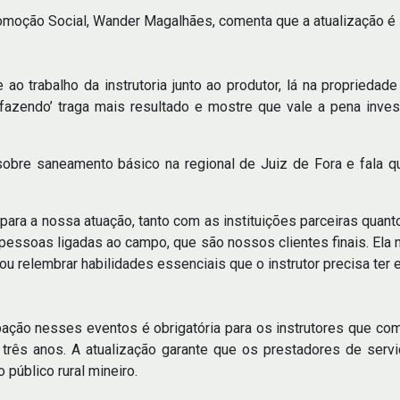
omoção Social, Wander Magalhães, comenta que a atualização é im
ao trabalho da instrutoria junto ao produtor, lá na propriedad
azendo’ traga mais resultado e mostre que vale a pena inves
obre saneamento básico na regional de Juiz de Fora e fala qu
para a nossa atuação, tanto com as instituições parceiras qua
s pessoas ligadas ao campo, que são nossos clientes finais. Ela
ou relembrar habilidades essenciais que o instrutor precisa ter 
ipação nesses eventos é obrigatória para os instrutores que 
e três anos. A atualização garante que os prestadores de ser
público rural mineiro.