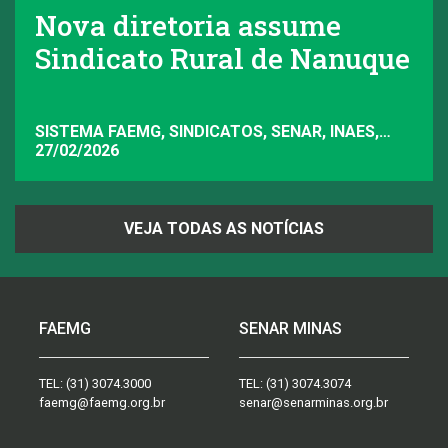
Nova diretoria assume
Sindicato Rural de Nanuque
SISTEMA FAEMG, SINDICATOS, SENAR, INAES,
FAEMG
27/02/2026
VEJA TODAS AS NOTÍCIAS
FAEMG
SENAR MINAS
TEL:
(31) 3074.3000
TEL:
(31) 3074.3074
faemg@faemg.org.br
senar@senarminas.org.br