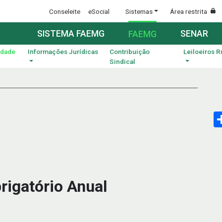
Conseleite
eSocial
Sistemas
Área restrita
SISTEMA FAEMG
SENAR
FAEMG
idade
Informações Jurídicas
Contribuição
Leiloeiros R
Sindical
rigatório Anual