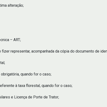
tima alteração;
écnica – ART;
se fizer representar, acompanhada da cópia do documento de iden
al;
obrigatória, quando for o caso;
erente à taxa florestal, quando for o caso;
ilares e Licença de Porte de Trator;