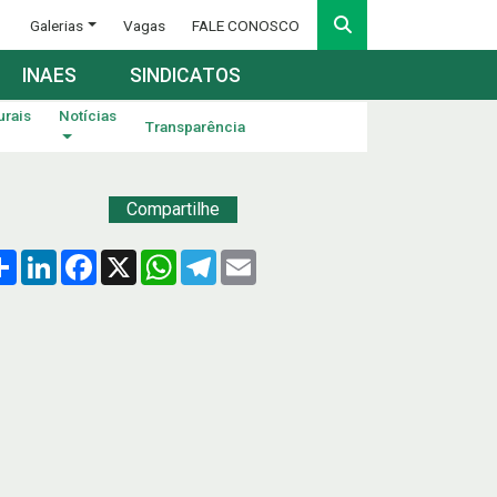
Galerias
Vagas
FALE CONOSCO
INAES
SINDICATOS
urais
Notícias
Transparência
Compartilhe
Compartilhar
LinkedIn
Facebook
X
WhatsApp
Telegram
Email